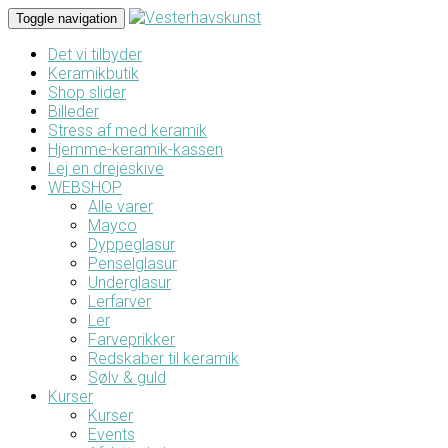
Toggle navigation
Det vi tilbyder
Keramikbutik
Shop slider
Billeder
Stress af med keramik
Hjemme-keramik-kassen
Lej en drejeskive
WEBSHOP
Alle varer
Mayco
Dyppeglasur
Penselglasur
Underglasur
Lerfarver
Ler
Farveprikker
Redskaber til keramik
Sølv & guld
Kurser
Kurser
Events