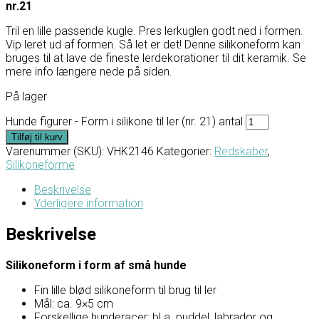
nr.21
Tril en lille passende kugle. Pres lerkuglen godt ned i formen.
Vip leret ud af formen. Så let er det! Denne silikoneform kan
bruges til at lave de fineste lerdekorationer til dit keramik. Se
mere info længere nede på siden.
På lager
Hunde figurer - Form i silikone til ler (nr. 21) antal
Tilføj til kurv
Varenummer (SKU):
VHK2146
Kategorier:
Redskaber
,
Silikoneforme
Beskrivelse
Yderligere information
Beskrivelse
Silikoneform i form af små hunde
Fin lille blød silikoneform til brug til ler
Mål: ca. 9×5 cm
Forskellige hunderacer; bl.a. puddel, labrador og