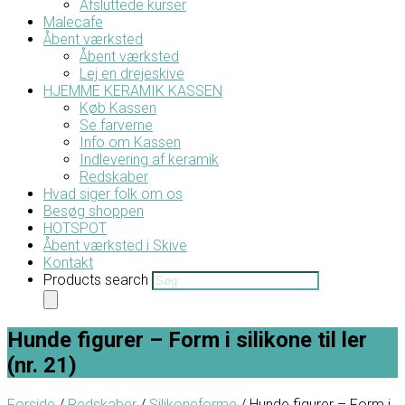
Afsluttede kurser
Malecafe
Åbent værksted
Åbent værksted
Lej en drejeskive
HJEMME KERAMIK KASSEN
Køb Kassen
Se farverne
Info om Kassen
Indlevering af keramik
Redskaber
Hvad siger folk om os
Besøg shoppen
HOTSPOT
Åbent værksted i Skive
Kontakt
Products search
Hunde figurer – Form i silikone til ler
(nr. 21)
Forside
/
Redskaber
/
Silikoneforme
/ Hunde figurer – Form i