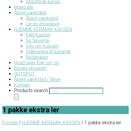
Afsluttede kurser
Malecafe
Åbent værksted
Åbent værksted
Lej en drejeskive
HJEMME KERAMIK KASSEN
Køb Kassen
Se farverne
Info om Kassen
Indlevering af keramik
Redskaber
Hvad siger folk om os
Besøg shoppen
HOTSPOT
Åbent værksted i Skive
Kontakt
Products search
1 pakke ekstra ler
Forside
/
HJEMME-KERAMIK-KASSEN
/ 1 pakke ekstra ler