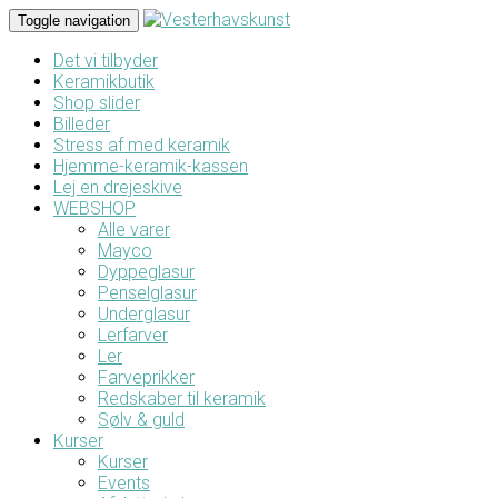
Toggle navigation
Det vi tilbyder
Keramikbutik
Shop slider
Billeder
Stress af med keramik
Hjemme-keramik-kassen
Lej en drejeskive
WEBSHOP
Alle varer
Mayco
Dyppeglasur
Penselglasur
Underglasur
Lerfarver
Ler
Farveprikker
Redskaber til keramik
Sølv & guld
Kurser
Kurser
Events