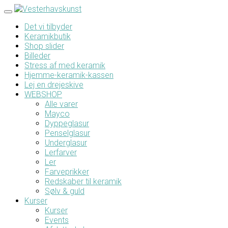
Toggle
navigation
Det vi tilbyder
Keramikbutik
Shop slider
Billeder
Stress af med keramik
Hjemme-keramik-kassen
Lej en drejeskive
WEBSHOP
Alle varer
Mayco
Dyppeglasur
Penselglasur
Underglasur
Lerfarver
Ler
Farveprikker
Redskaber til keramik
Sølv & guld
Kurser
Kurser
Events