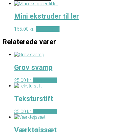
49.00 kr.
flere
varianter.
Mulighederne
Mini ekstruder til ler
kan
vælges
165.00
kr.
Tilføj til kurv
på
varesiden
Relaterede varer
Grov svamp
25.00
kr.
Tilføj til kurv
Teksturstift
35.00
kr.
Tilføj til kurv
Værktøjssæt