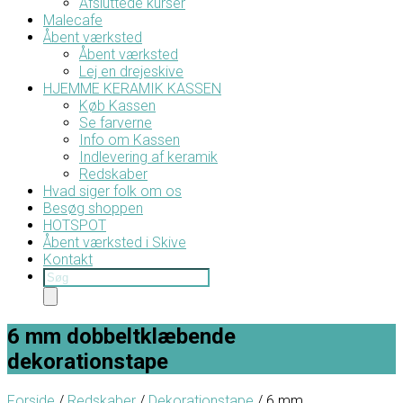
Afsluttede kurser
Malecafe
Åbent værksted
Åbent værksted
Lej en drejeskive
HJEMME KERAMIK KASSEN
Køb Kassen
Se farverne
Info om Kassen
Indlevering af keramik
Redskaber
Hvad siger folk om os
Besøg shoppen
HOTSPOT
Åbent værksted i Skive
Kontakt
Products
search
6 mm dobbeltklæbende
dekorationstape
Forside
/
Redskaber
/
Dekorationstape
/ 6 mm