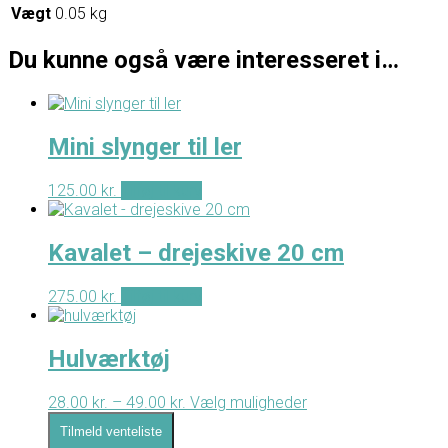
Vægt
0.05 kg
Du kunne også være interesseret i…
Mini slynger til ler
125.00
kr.
Tilføj til kurv
Kavalet – drejeskive 20 cm
275.00
kr.
Tilføj til kurv
Hulværktøj
Prisinterval:
Dette
28.00
kr.
–
49.00
kr.
Vælg muligheder
28.00 kr.
vare
Tilmeld venteliste
til
har