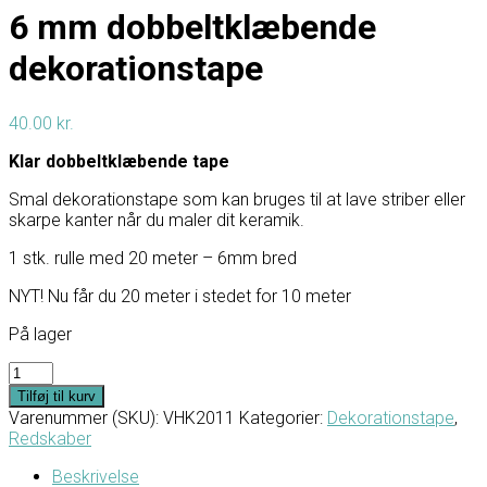
6 mm dobbeltklæbende
dekorationstape
40.00
kr.
Klar dobbeltklæbende tape
Smal dekorationstape som kan bruges til at lave striber eller
skarpe kanter når du maler dit keramik.
1 stk. rulle med 20 meter – 6mm bred
NYT! Nu får du 20 meter i stedet for 10 meter
På lager
6
mm
Tilføj til kurv
dobbeltklæbende
Varenummer (SKU):
VHK2011
Kategorier:
Dekorationstape
,
dekorationstape
Redskaber
antal
Beskrivelse