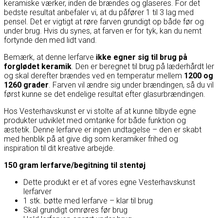
keramiske værker, inden de brændes og glaseres. For det
bedste resultat anbefaler vi, at du påfører 1 til 3 lag med
pensel. Det er vigtigt at røre farven grundigt op både før og
under brug. Hvis du synes, at farven er for tyk, kan du nemt
fortynde den med lidt vand.
Bemærk, at denne lerfarve
ikke egner sig til brug på
forglødet keramik
. Den er beregnet til brug på læderhårdt ler
og skal derefter brændes ved en temperatur mellem
1200 og
1260 grader
. Farven vil ændre sig under brændingen, så du vil
først kunne se det endelige resultat efter glasurbrændingen.
Hos Vesterhavskunst er vi stolte af at kunne tilbyde egne
produkter udviklet med omtanke for både funktion og
æstetik. Denne lerfarve er ingen undtagelse – den er skabt
med henblik på at give dig som keramiker frihed og
inspiration til dit kreative arbejde.
150 gram lerfarve/begitning til stentøj
Dette produkt er et af vores egne Vesterhavskunst
lerfarver
1 stk. bøtte med lerfarve – klar til brug
Skal grundigt omrøres før brug