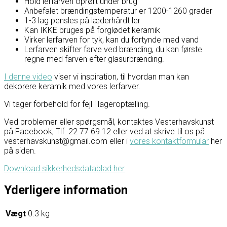
Hold lerfarven oprørt under brug
Anbefalet brændingstemperatur er 1200-1260 grader
1-3 lag pensles på læderhårdt ler
Kan IKKE bruges på forglødet keramik
Virker lerfarven for tyk, kan du fortynde med vand
Lerfarven skifter farve ved brænding, du kan første
regne med farven efter glasurbrænding.
I denne video
viser vi inspiration, til hvordan man kan
dekorere keramik med vores lerfarver.
Vi tager forbehold for fejl i lageroptælling.
Ved problemer eller spørgsmål, kontaktes Vesterhavskunst
på Facebook, Tlf. 22 77 69 12 eller ved at skrive til os på
vesterhavskunst@gmail.com eller i
vores kontaktformular
her
på siden.
Download sikkerhedsdatablad her
Yderligere information
Vægt
0.3 kg