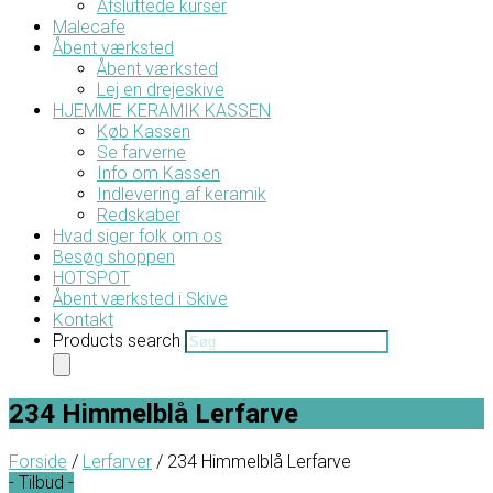
Afsluttede kurser
Malecafe
Åbent værksted
Åbent værksted
Lej en drejeskive
HJEMME KERAMIK KASSEN
Køb Kassen
Se farverne
Info om Kassen
Indlevering af keramik
Redskaber
Hvad siger folk om os
Besøg shoppen
HOTSPOT
Åbent værksted i Skive
Kontakt
Products search
234 Himmelblå Lerfarve
Forside
/
Lerfarver
/ 234 Himmelblå Lerfarve
- Tilbud -