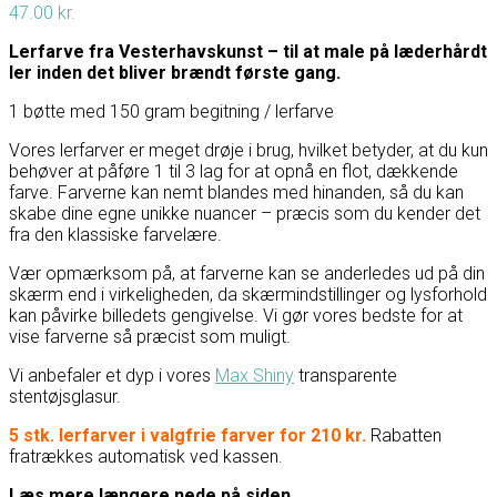
47.00
kr.
Lerfarve fra Vesterhavskunst – til at male på læderhårdt
ler inden det bliver brændt første gang.
1 bøtte med 150 gram begitning / lerfarve
Vores lerfarver er meget drøje i brug, hvilket betyder, at du kun
behøver at påføre 1 til 3 lag for at opnå en flot, dækkende
farve. Farverne kan nemt blandes med hinanden, så du kan
skabe dine egne unikke nuancer – præcis som du kender det
fra den klassiske farvelære.
Vær opmærksom på, at farverne kan se anderledes ud på din
skærm end i virkeligheden, da skærmindstillinger og lysforhold
kan påvirke billedets gengivelse. Vi gør vores bedste for at
vise farverne så præcist som muligt.
Vi anbefaler et dyp i vores
Max Shiny
transparente
stentøjsglasur.
5 stk. lerfarver i valgfrie farver for 210 kr.
Rabatten
fratrækkes automatisk ved kassen.
Læs mere længere nede på siden