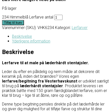
På lager
234 Himmelblå Lerfarve antal
Tilføj til kurv
Varenummer (SKU):
VHK6234
Kategori:
Lerfarver
Beskrivelse
Yderligere information
Beskrivelse
Lerfarve til at male på læderhårdt stentøjsler.
Leder du efter en pålidelig og nem måde at dekorere dit
keramik på, inden det brændes? Vores egen
lerfarve/begitning fra Vesterhavskunst
er udviklet særligt
til brug på
læderhårdt stentøjsler
. Produktet leveres i en
praktisk bøtte med 150 gram færdigblandet lerfarve, som er
klar til brug – lige til at åbne, røre op og påføre.
Denne type begitning pensles direkte på det læderhårde ler
og giver dig mulighed for at tilføje farve og struktur til dine