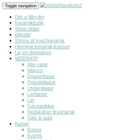
Toggle navigation
Det vi tilbyder
Keramikbutik
Shop slider
Billeder
Stress af med keramik
Hjemme-keramik-kassen
Lej en drejeskive
WEBSHOP
Alle varer
Mayco
Dyppeglasur
Penselglasur
Underglasur
Lerfarver
Ler
Farveprikker
Redskaber til keramik
Sølv & guld
Kurser
Kurser
Events